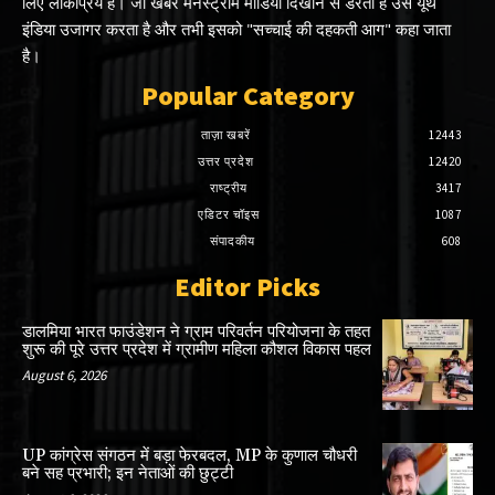
लिए लोकप्रिय है। जो खबर मेनस्ट्रीम मीडिया दिखाने से डरती है उसे यूथ
इंडिया उजागर करता है और तभी इसको "सच्चाई की दहकती आग" कहा जाता
है।
Popular Category
ताज़ा खबरें
12443
उत्तर प्रदेश
12420
राष्ट्रीय
3417
एडिटर चॉइस
1087
संपादकीय
608
Editor Picks
डालमिया भारत फाउंडेशन ने ग्राम परिवर्तन परियोजना के तहत
शुरू की पूरे उत्तर प्रदेश में ग्रामीण महिला कौशल विकास पहल
August 6, 2026
UP कांग्रेस संगठन में बड़ा फेरबदल, MP के कुणाल चौधरी
बने सह प्रभारी; इन नेताओं की छुट्टी