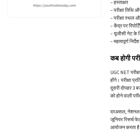
– हस्ताक्षर
https://youthindiatoday.com
– परीक्षा तिथि 
– परीक्षा स्थल औ
– केंद्र पर रिपोर्
– यूजीसी नेट के
– महत्वपूर्ण निर्देश
कब होगी परीक
UGC NET परीक्षा
होंगे। परीक्षा प
दूसरी दोपहर 3 बजे
को होने वाली परी
दरअसल, नेशनल टे
जूनियर रिसर्च फे
आयोजन करता ह