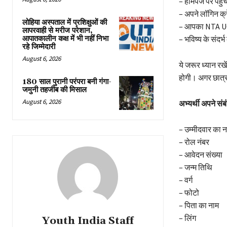
– होमपेज पर पहु
– अपने लॉगिन क्र
लोहिया अस्पताल में प्रशिक्षुओं की
– आपका NTA UGC
लापरवाही से मरीज परेशान,
आपातकालीन कक्ष में भी नहीं निभा
– भविष्य के संदर
रहे जिम्मेदारी
August 6, 2026
ये जरूर ध्यान रख
होगी। अगर छात्र ऐ
180 साल पुरानी परंपरा बनी गंगा-
जमुनी तहजीब की मिसाल
August 6, 2026
अभ्यर्थी अपने स
– उम्मीदवार का न
– रोल नंबर
– आवेदन संख्या
– जन्म तिथि
– वर्ग
– फोटो
– पिता का नाम
– लिंग
Youth India Staff