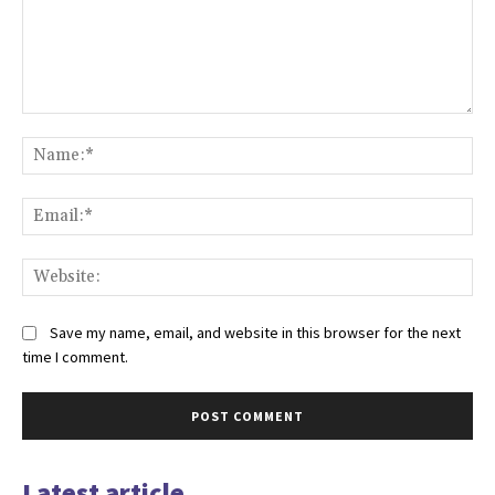
Comment:
Na
Ema
Web
Save my name, email, and website in this browser for the next
time I comment.
Latest article