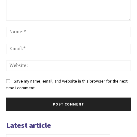
Comment:
Na
Ema
Web
Save my name, email, and website in this browser for the next
time I comment.
Latest article