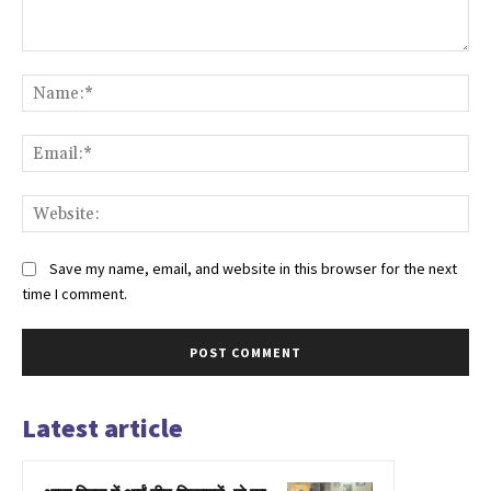
Comment:
Na
Ema
Web
Save my name, email, and website in this browser for the next
time I comment.
Latest article