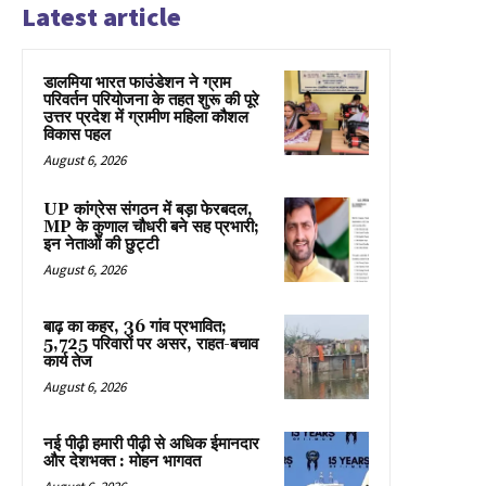
Latest article
डालमिया भारत फाउंडेशन ने ग्राम
परिवर्तन परियोजना के तहत शुरू की पूरे
उत्तर प्रदेश में ग्रामीण महिला कौशल
विकास पहल
August 6, 2026
UP कांग्रेस संगठन में बड़ा फेरबदल,
MP के कुणाल चौधरी बने सह प्रभारी;
इन नेताओं की छुट्टी
August 6, 2026
बाढ़ का कहर, 36 गांव प्रभावित;
5,725 परिवारों पर असर, राहत-बचाव
कार्य तेज
August 6, 2026
नई पीढ़ी हमारी पीढ़ी से अधिक ईमानदार
और देशभक्त : मोहन भागवत