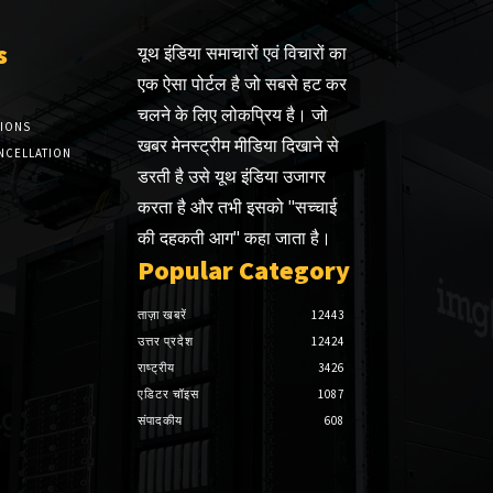
s
यूथ इंडिया समाचारों एवं विचारों का
एक ऐसा पोर्टल है जो सबसे हट कर
चलने के लिए लोकप्रिय है। जो
TIONS
खबर मेनस्ट्रीम मीडिया दिखाने से
NCELLATION
डरती है उसे यूथ इंडिया उजागर
करता है और तभी इसको "सच्चाई
की दहकती आग" कहा जाता है।
Popular Category
ताज़ा खबरें
12443
उत्तर प्रदेश
12424
राष्ट्रीय
3426
एडिटर चॉइस
1087
संपादकीय
608