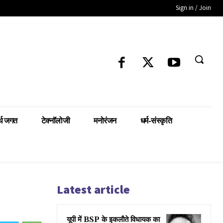
Sign in / Join
्थ जगत
टेक्नॉलोजी
मनोरंजन
धर्म-संस्कृति
Latest article
यूपी में BSP के इकलाैते विधायक का