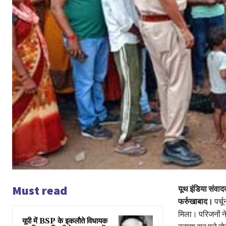
Must read
यूथ इंडिया संवाद
फर्रुखाबाद।
पर्च
मिला। परिजनों ने
यूपी में BSP के इकलाैते विधायक