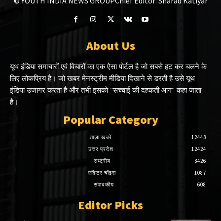
© YOUTH INDIA NEWS GROUP
Chief Editor: Sharad Katiyar
About Us
यूथ इंडिया समाचारों एवं विचारों का एक ऐसा पोर्टल है जो सबसे हट कर चलने के
लिए लोकप्रिय है। जो खबर मेनस्ट्रीम मीडिया दिखाने से डरती है उसे यूथ
इंडिया उजागर करता है और तभी इसको "सच्चाई की दहकती आग" कहा जाता
है।
Popular Category
ताज़ा खबरें
12443
उत्तर प्रदेश
12424
राष्ट्रीय
3426
एडिटर चॉइस
1087
संपादकीय
608
Editor Picks