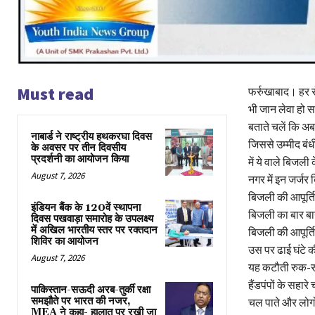
Must read
फर्रुखाबाद। हर र
भी जान लेवा हो स
बताते चलें कि अ
नाबार्ड ने राष्ट्रीय हथकरघा दिवस
जिससे उम्मीद बंध
के अवसर पर तीन दिवसीय
प्रदर्शनी का आयोजन किया
में ये वाले बिजली
August 7, 2026
नगर में इन जर्जर
बिजली की आपूर्ति
इंडियन बैंक के 120वें स्थापना
बिजली का बार बा
दिवस पखवाड़ा समारोह के उपलक्ष्य
में अखिल भारतीय स्तर पर रक्तदान
बिजली की आपूर्ति 
शिविर का आयोजन
उस पर ढाई घंटे 
August 7, 2026
यह कटौती रुक-रुक
हैंडपंपों के सहार
पाकिस्तान-सऊदी अरब-तुर्की रक्षा
समझौते पर भारत की नजर,
चल पाते और लोगो
MEA ने कहा- हालात पर रखी जा