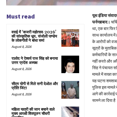
Must read
यूथ इंडिया संवाद
फर्रुखाबाद।
चर्च
था, एक बार फिर 
वसई में ‘कजरी महोत्सव-2026’
साथ कार्यालय मे
की सांस्कृतिक धूम, संजोली पाण्डेय
के लोकगीतों ने बांधा समां
के आरोपों को वज
August 8, 2026
सूत्रों के मुताब
कर्मचारियों के स
रालोद ने ऐश्वर्य राज सिंह को बनाया
नहीं करते और अवै
उत्तर प्रदेश अध्यक्ष
सिंह ने पंचायत स
August 8, 2026
मामले में सख्त का
यह घटना शमशाबाद
सीएम योगी से मिले सनी देओल और
पुलिस इस मामले म
प्रीति जिंटा
आगे की कार्रवाई प
August 8, 2026
सामने ला दिया ह
महिला यात्री की जान बचाने वाले
मुख्य आरक्षी शिवपूजन चौधरी