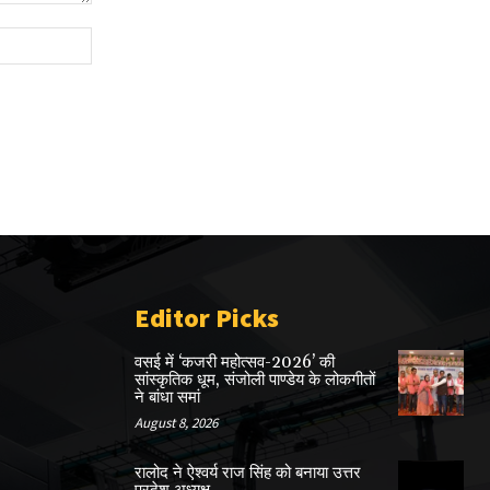
Website:
Editor Picks
वसई में ‘कजरी महोत्सव-2026’ की
सांस्कृतिक धूम, संजोली पाण्डेय के लोकगीतों
ने बांधा समां
August 8, 2026
रालोद ने ऐश्वर्य राज सिंह को बनाया उत्तर