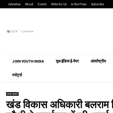
Advertise
About
Events
Write for Us
In the Press
Subscribe
C
32.9
Lucknow
JOIN YOUTH INDIA
यूथ इंडिया ई-पेपर
अंतर्राष्ट्रीय
स्पोर्ट्स
ताज़ा खबरें
खंड विकास अधिकारी बलराम स