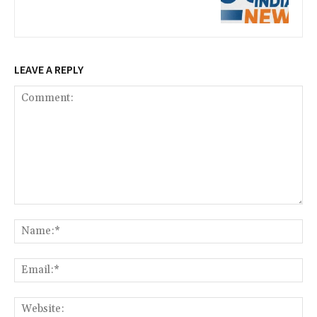
LEAVE A REPLY
Comment:
Na
Ema
Web