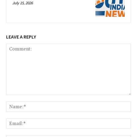
July 15, 2026
LEAVE A REPLY
Comment:
Na
Ema