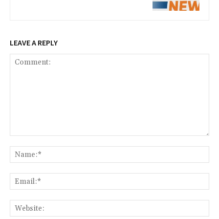
LEAVE A REPLY
Comment:
Na
Ema
Web