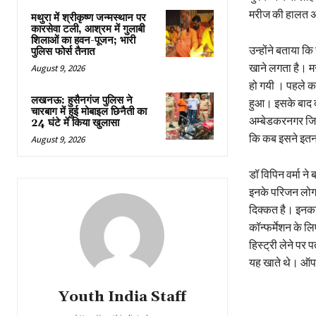
मरीज की हालत अ
मथुरा में श्रीकृष्ण जन्मस्थान पर
कारसेवा टली, आश्रम में गुलाबी
शिलाओं का हवन-पूजन; भारी
उन्होंने बताया 
पुलिस फोर्स तैनात
खाने लगता है। म
August 9, 2026
हो गयी । पहले कई 
लखनऊ: हुसैनगंज पुलिस ने
हुआ। इसके बाद द
चारबाग में हुई मोबाइल छिनैती का
अम्बेडकरनगर जिल
24 घंटे में किया खुलासा
कि कब इसने इतन
August 9, 2026
डॉ विपिन वर्मा न
इनके परिजन लोग भ
दिक्कत है। इनका
कॉन्फर्मेशन के ल
हिस्ट्री लेने प
यह खाते थे। ऑप
Youth India Staff