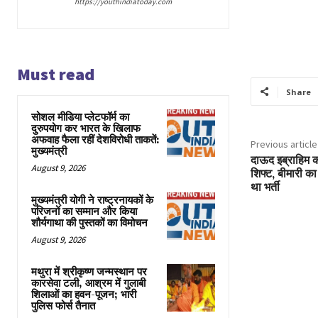
https://youthindiatoday.com
Must read
Share
सोशल मीडिया प्लेटफॉर्म का
दुरुपयोग कर भारत के खिलाफ
अफवाह फैला रहीं देशविरोधी ताकतें:
Previous article
मुख्यमंत्री
दाऊद इब्राहिम क
August 9, 2026
शिफ्ट, बीमारी क
था भर्ती
मुख्यमंत्री योगी ने राष्ट्रनायकों के
परिजनों का सम्मान और किया
शौर्यगाथा की पुस्तकों का विमोचन
August 9, 2026
मथुरा में श्रीकृष्ण जन्मस्थान पर
कारसेवा टली, आश्रम में गुलाबी
शिलाओं का हवन-पूजन; भारी
पुलिस फोर्स तैनात