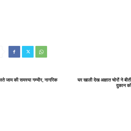
ते जाम की समस्या गम्भीर, नागरिक
घर खाली देख अज्ञात चोरों ने बी
दुकान क