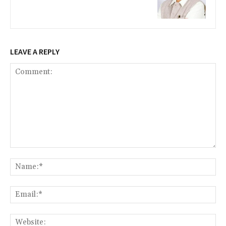
LEAVE A REPLY
Comment:
Na
Ema
Web