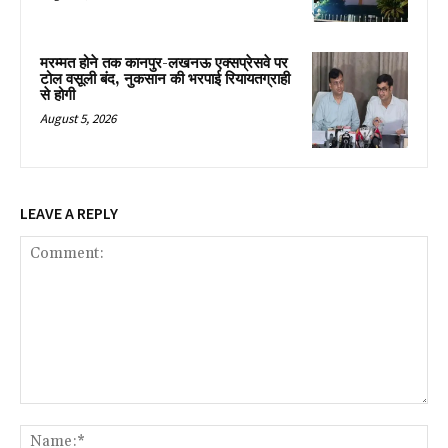
मरम्मत होने तक कानपुर-लखनऊ एक्सप्रेसवे पर
टोल वसूली बंद, नुकसान की भरपाई रियायतग्राही
से होगी
August 5, 2026
LEAVE A REPLY
Comment:
Na