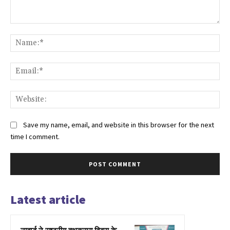
Comment:
Na
Ema
Web
Save my name, email, and website in this browser for the next
time I comment.
Latest article