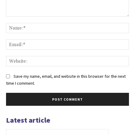
Comment:
Na
Ema
Web
Save my name, email, and website in this browser for the next
time I comment.
Latest article