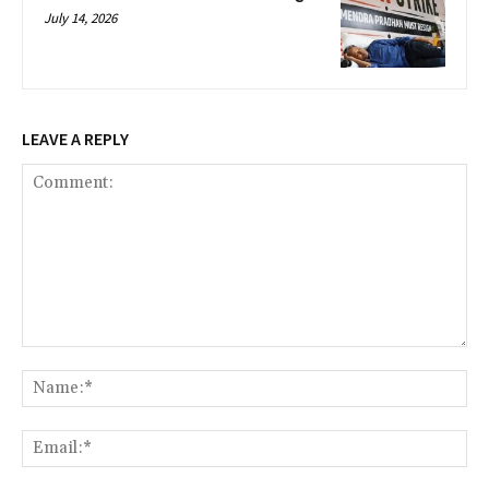
July 14, 2026
LEAVE A REPLY
Comment:
Na
Ema