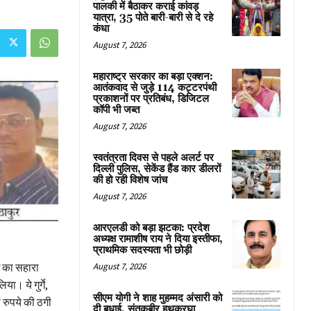
पालकी में बैठाकर कराई कांवड़
यात्रा, 35 पोते बारी-बारी से दे रहे
कंधा
August 7, 2026
महाराष्ट्र सरकार का बड़ा एक्शन:
आतंकवाद से जुड़े 114 कट्टरपंथी
प्रकाशनों पर प्रतिबंध, डिजिटल
कॉपी भी जब्त
August 7, 2026
स्वतंत्रता दिवस से पहले अलर्ट पर
दिल्ली पुलिस, सेकेंड हैंड कार डीलरों
की हो रही विशेष जांच
August 7, 2026
आरएलडी को बड़ा झटका: प्रदेश
अध्यक्ष रामाशीष राय ने दिया इस्तीफा,
प्राथमिक सदस्यता भी छोड़ी
August 7, 2026
गई का सहारा
ा। ये गुर्गे,
सीएम योगी ने शाह मुहम्मद अंसारी को
ं रुपये की ठगी
दी बधाई, संतकबीर हथकरघा