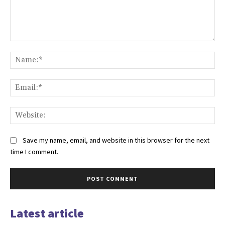
Comment:
Na
Ema
Web
Save my name, email, and website in this browser for the next
time I comment.
Latest article