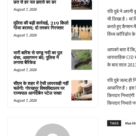
छत से हर पल हादसे का डर
August 7, 2026
रवि दुबे ने अपनी
भी लिखा है। मां व
पुलिस की बड़ी कार्रवाई, 219 किलो
करते हुए कैप्शन म
गांजा बरामद; दो तस्कर गिरफ्तार
विंध्य कॉरिडोर क
August 7, 2026
आपको बता दें कि,
भारी बारिश से पाण्डु नदी का पुल
धारावाहिक CID से
धंसा, आवागमन बंद; पुलिस ने
लगाया बैरिकेड
के बाद साल 2013 म
August 7, 2026
रवि दुबे जल्द ही 
सीएम के शहर में ऐसी लापरवाही नहीं
आधारित है। इस फि
चलेगी: गोरखपुर विश्वविद्यालय पर
राज्यपाल आनंदीबेन पटेल सख्त
किरदार निभाएंगी
August 7, 2026
किरदार निभाते नज
TAGS
Maa Vi