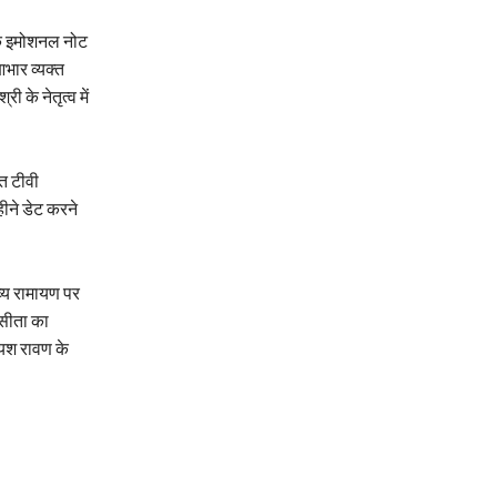
 एक इमोशनल नोट
आभार व्यक्त
 के नेतृत्व में
आत टीवी
ीने डेट करने
ाव्य रामायण पर
 सीता का
 यश रावण के