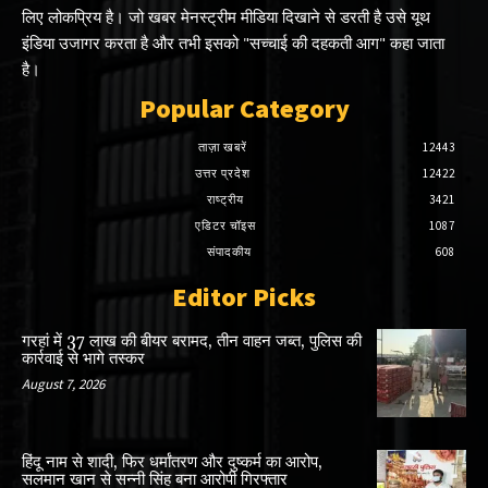
लिए लोकप्रिय है। जो खबर मेनस्ट्रीम मीडिया दिखाने से डरती है उसे यूथ
इंडिया उजागर करता है और तभी इसको "सच्चाई की दहकती आग" कहा जाता
है।
Popular Category
ताज़ा खबरें
12443
उत्तर प्रदेश
12422
राष्ट्रीय
3421
एडिटर चॉइस
1087
संपादकीय
608
Editor Picks
गरहां में 37 लाख की बीयर बरामद, तीन वाहन जब्त, पुलिस की
कार्रवाई से भागे तस्कर
August 7, 2026
हिंदू नाम से शादी, फिर धर्मांतरण और दुष्कर्म का आरोप,
सलमान खान से सन्नी सिंह बना आरोपी गिरफ्तार