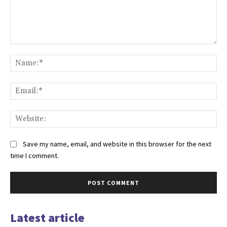
Comment:
Na
Ema
Web
Save my name, email, and website in this browser for the next
time I comment.
Latest article