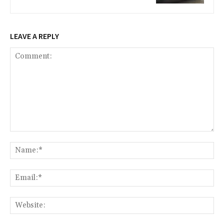
LEAVE A REPLY
Comment:
Na
Ema
Web