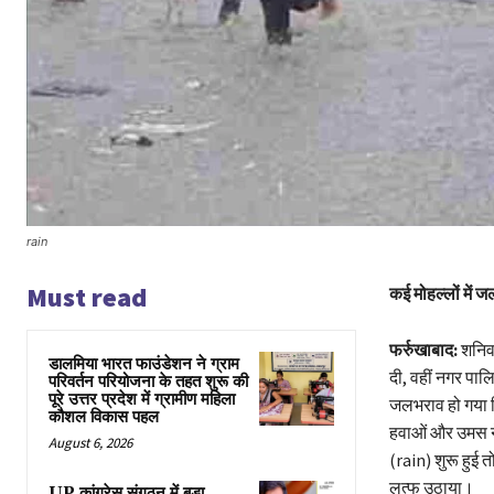
rain
Must read
कई मोहल्लों में 
फर्रुखाबाद:
शनिवा
डालमिया भारत फाउंडेशन ने ग्राम
दी, वहीं नगर पा
परिवर्तन परियोजना के तहत शुरू की
पूरे उत्तर प्रदेश में ग्रामीण महिला
जलभराव हो गया जि
कौशल विकास पहल
हवाओं और उमस न
August 6, 2026
(rain) शुरू हुई त
लुत्फ उठाया।
UP कांग्रेस संगठन में बड़ा