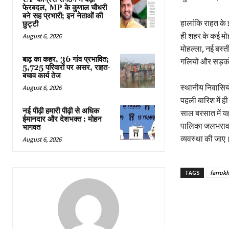
फेरबदल, MP के कुणाल चौधरी
बने सह प्रभारी; इन नेताओं की
हालांकि राहत के
छुट्टी
ही शहर के कई मो
August 6, 2026
मोहल्ला, नई बस्ती
बाढ़ का कहर, 36 गांव प्रभावित;
गलियों और सड़को
5,725 परिवारों पर असर, राहत-
बचाव कार्य तेज
स्थानीय निवासिय
August 6, 2026
पहली बारिश में 
नई पीढ़ी हमारी पीढ़ी से अधिक
साल बरसात में यह
ईमानदार और देशभक्त : मोहन
पालिका जलभराव व
भागवत
व्यवस्था की जाए
August 6, 2026
TAGS
farruk