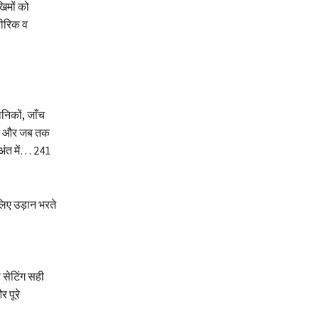
िमों को
रीरिक व
निकों, जाँच
हैं। और जब तक
अंत में… 241
लिए उड़ान भरते
 सेटिंग सही
 पूरे