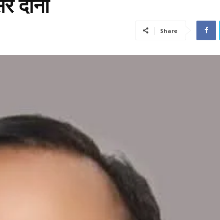
र दोनों
Share