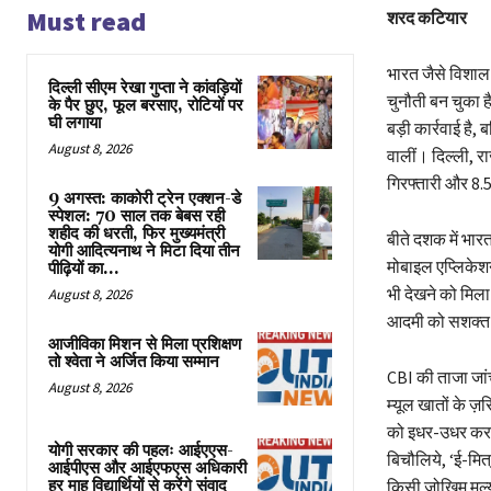
Must read
शरद कटियार
भारत जैसे विशाल
दिल्ली सीएम रेखा गुप्ता ने कांवड़ियों
चुनौती बन चुका है
के पैर छुए, फूल बरसाए, रोटियों पर
घी लगाया
बड़ी कार्रवाई है,
August 8, 2026
वालीं। दिल्ली, र
गिरफ्तारी और 8.
9 अगस्त: काकोरी ट्रेन एक्शन-डे
स्पेशल: 70 साल तक बेबस रही
शहीद की धरती, फिर मुख्यमंत्री
बीते दशक में भारत
योगी आदित्यनाथ ने मिटा दिया तीन
मोबाइल एप्लिके
पीढ़ियों का...
भी देखने को मिल
August 8, 2026
आदमी को सशक्त ब
आजीविका मिशन से मिला प्रशिक्षण
तो श्वेता ने अर्जित किया सम्मान
CBI की ताजा जांच
August 8, 2026
म्यूल खातों के ज
को इधर-उधर करने 
योगी सरकार की पहलः आईएएस-
बिचौलिये, ‘ई-मित
आईपीएस और आईएफएस अधिकारी
किसी जोखिम मूल्
हर माह विद्यार्थियों से करेंगे संवाद