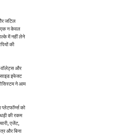
र और जटिल
V’ एक न केवल
े में नहीं लेने
पियों की
 ई-वॉलेट्स और
साइड इफेक्ट
कोसिस्टम ने आम
्लेटफॉर्म्स को
खाधड़ी की रकम
ारी, एजेंट,
 पत्र और बिना