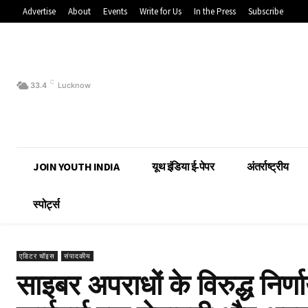
Advertise
About
Events
Write for Us
In the Press
Subscribe
C
33.4
Lucknow
JOIN YOUTH INDIA
यूथ इंडिया ई-पेपर
अंतर्राष्ट्रीय
स्पोर्ट्स
एडिटर चॉइस
संपादकीय
साइबर अपराधों के विरुद्ध निर