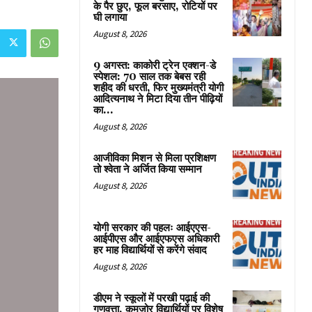
के पैर छुए, फूल बरसाए, रोटियों पर
घी लगाया
August 8, 2026
9 अगस्त: काकोरी ट्रेन एक्शन-डे
स्पेशल: 70 साल तक बेबस रही
शहीद की धरती, फिर मुख्यमंत्री योगी
आदित्यनाथ ने मिटा दिया तीन पीढ़ियों
का...
August 8, 2026
आजीविका मिशन से मिला प्रशिक्षण
तो श्वेता ने अर्जित किया सम्मान
August 8, 2026
योगी सरकार की पहलः आईएएस-
आईपीएस और आईएफएस अधिकारी
हर माह विद्यार्थियों से करेंगे संवाद
August 8, 2026
डीएम ने स्कूलों में परखी पढ़ाई की
गुणवत्ता, कमजोर विद्यार्थियों पर विशेष