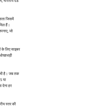
म, भारतीय दंड
जाता जिसमें
मिल हैं।
अपनाए, जो
ों के लिए साइबर
 धोखाधड़ी
 भी है। जब तक
MS या
 देना हर
्रीय स्तर की