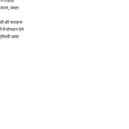
न रंजीता
 कल्पना, ममता
यासों की सराहना
ें योगदान देने
 श्रीमती आशा