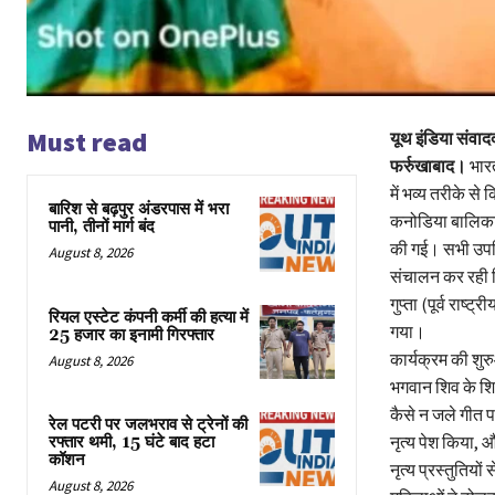
Must read
यूथ इंडिया संवाद
फर्रुखाबाद।
भारत
में भव्य तरीके स
बारिश से बढ़पुर अंडरपास में भरा
कनोडिया बालिका इं
पानी, तीनों मार्ग बंद
की गई। सभी उपस्
August 8, 2026
संचालन कर रही दि
गुप्ता (पूर्व राष
रियल एस्टेट कंपनी कर्मी की हत्या में
गया।
25 हजार का इनामी गिरफ्तार
कार्यक्रम की शुरु
August 8, 2026
भगवान शिव के शि
कैसे न जले गीत पर
रेल पटरी पर जलभराव से ट्रेनों की
नृत्य पेश किया, औ
रफ्तार थमी, 15 घंटे बाद हटा
कॉशन
नृत्य प्रस्तुतियो
August 8, 2026