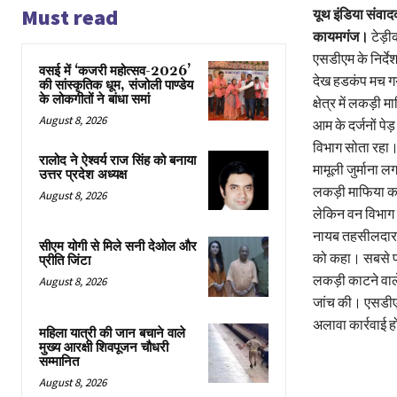
Must read
यूथ इंडिया संवाद
कायमगंज।
टेड़ी
एसडीएम के निर्द
वसई में ‘कजरी महोत्सव-2026’
देख हडकंप मच ग
की सांस्कृतिक धूम, संजोली पाण्डेय
के लोकगीतों ने बांधा समां
क्षेत्र में लकड़ी
August 8, 2026
आम के दर्जनों पेड
विभाग सोता रहा। हा
रालोद ने ऐश्वर्य राज सिंह को बनाया
मामूली जुर्माना
उत्तर प्रदेश अध्यक्ष
लकड़ी माफिया काय
August 8, 2026
लेकिन वन विभाग स
नायब तहसीलदार स
सीएम योगी से मिले सनी देओल और
को कहा। सबसे पह
प्रीति जिंटा
लकड़ी काटने वाल
August 8, 2026
जांच की। एसडीएम न
अलावा कार्रवाई 
महिला यात्री की जान बचाने वाले
मुख्य आरक्षी शिवपूजन चौधरी
सम्मानित
August 8, 2026