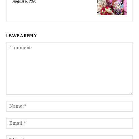
August 8, 2026
LEAVE A REPLY
Comment:
Na
Ema
Web