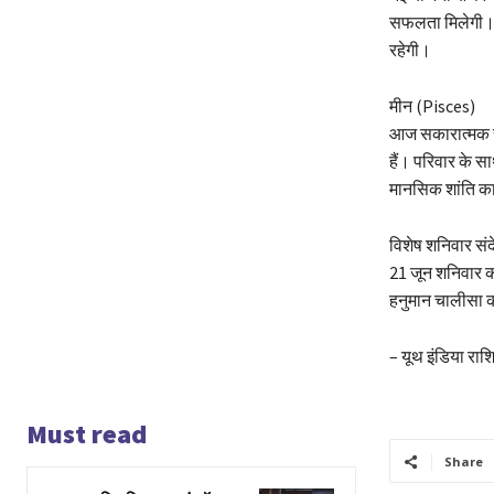
सफलता मिलेगी। आ
रहेगी।
मीन (Pisces)
आज सकारात्मक सोच
हैं। परिवार के स
मानसिक शांति क
विशेष शनिवार संद
21 जून शनिवार को
हनुमान चालीसा का
– यूथ इंडिया रा
Must read
Share