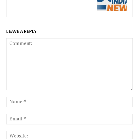
LEAVE A REPLY
Comment:
Na
Ema
Web