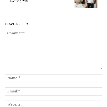
August 7, 2026
LEAVE A REPLY
Comment:
Na
Ema
Web