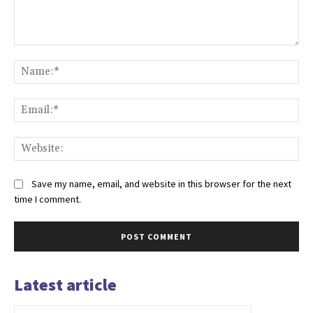
Comment:
Na
Ema
Web
Save my name, email, and website in this browser for the next
time I comment.
Latest article