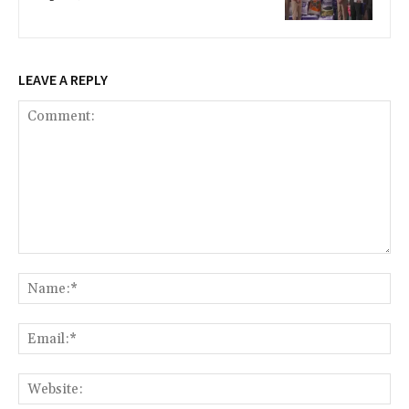
LEAVE A REPLY
Comment:
Na
Ema
Web