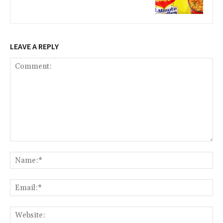
LEAVE A REPLY
Comment:
Na
Ema
Web