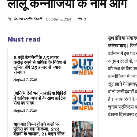
लालू कन्नौजिया के नाम आगे
By
Youth India Staff
October 5, 2024
0
Must read
यूथ इंडिया संवाद
फर्रुखाबाद।
जिले
वर्तमान में इस प
8 बड़ी कंपनियों के 45 हजार
अनुपम रस्तोगी, जो
करोड़ रुपये से अधिक के निवेश से
सृजित होंगे 25 हजार से ज्यादा
की रक्षा के लिए क
रोजगार
कन्नौजिया भी व्या
August 7, 2026
सुलझाने में महत्व
दोनों उम्मीदवारों
‘अतिथि देवो भव’-कांवड़िया शिविरों
में सात्विक व्यंजनों के साथ हाईटेक
हैं। व्यापारियों क
सेवा का संगम
चुनाव प्रक्रिया क
August 7, 2026
देखना दिलचस्प हो
यातायात नियम तोड़ने वालों पर
पुलिस का बड़ा शिकंजा, 273
वाहनों के चालान, 21 वाहन सीज