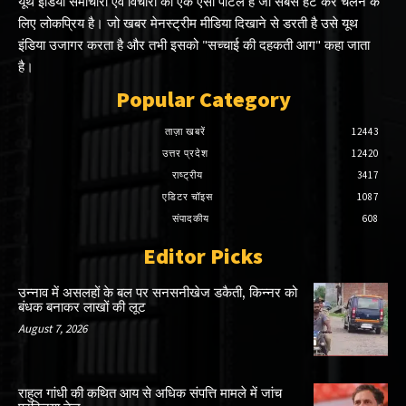
यूथ इंडिया समाचारों एवं विचारों का एक ऐसा पोर्टल है जो सबसे हट कर चलने के
लिए लोकप्रिय है। जो खबर मेनस्ट्रीम मीडिया दिखाने से डरती है उसे यूथ
इंडिया उजागर करता है और तभी इसको "सच्चाई की दहकती आग" कहा जाता
है।
Popular Category
ताज़ा खबरें
12443
उत्तर प्रदेश
12420
राष्ट्रीय
3417
एडिटर चॉइस
1087
संपादकीय
608
Editor Picks
उन्नाव में असलहों के बल पर सनसनीखेज डकैती, किन्नर को
बंधक बनाकर लाखों की लूट
August 7, 2026
राहुल गांधी की कथित आय से अधिक संपत्ति मामले में जांच