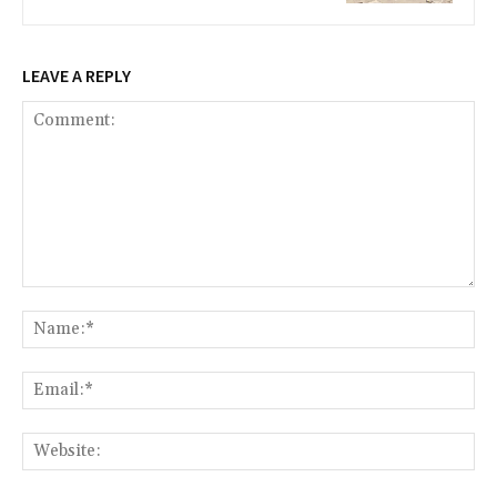
LEAVE A REPLY
Comment:
Na
Ema
Web