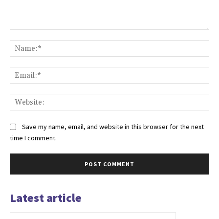
Comment:
Na
Ema
Web
Save my name, email, and website in this browser for the next
time I comment.
Latest article