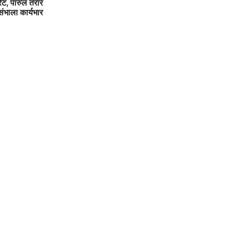
ेट, पारुल तरार
संभाला कार्यभार