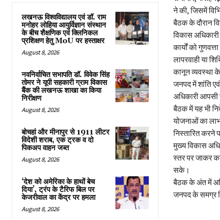
ने की, जिसमें वि
लखनऊ विश्वविद्यालय एवं डॉ. राम
बैठक के दौरान वि
मनोहर लोहिया आयुर्विज्ञान संस्थान
के बीच शैक्षणिक एवं क्लिनिकल
विकास अधिकारी न
प्रशिक्षण हेतु MoU पर हस्ताक्षर
कार्यों को गुणवत्
August 8, 2026
लापरवाही या शिथि
कानून व्यवस्था के
नवनिर्वाचित सभापति डॉ. विवेक सिंह
तोमर ने यूपी सहकारी ग्राम विकास
जनपद में शांति ए
बैंक की लखनऊ शाखा का किया
अधिकारी आपसी सम
निरीक्षण
बैठक में यह भी न
August 8, 2026
योजनाओं का लाभ पा
बोचहां और मीनापुर से 1911 लीटर
निस्तारित करने 
विदेशी शराब, एक ट्रक व दो
मुख्य विकास अधिक
पिकअप वाहन जब्त
स्तर पर जाकर कार
August 8, 2026
सके।
‘देश को अमेरिका के हाथों बेच
बैठक के अंत में अ
दिया’, ट्रंप के टैरिफ बिल पर
जनपद के समग्र व
केजरीवाल का केंद्र पर हमला
August 8, 2026