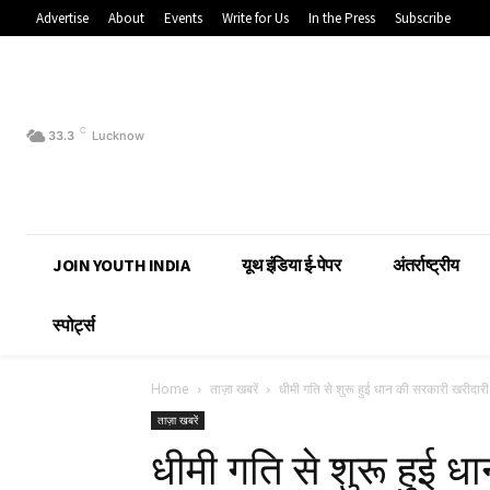
Advertise
About
Events
Write for Us
In the Press
Subscribe
C
33.3
Lucknow
JOIN YOUTH INDIA
यूथ इंडिया ई-पेपर
अंतर्राष्ट्रीय
स्पोर्ट्स
Home
ताज़ा खबरें
धीमी गति से शुरू हुई धान की सरकारी खरीदारी
ताज़ा खबरें
धीमी गति से शुरू हुई 