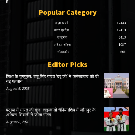
है।
Popular Category
ताज़ा खबरें
12443
उत्तर प्रदेश
12413
राष्ट्रीय
3413
एडिटर चॉइस
1087
संपादकीय
608
Editor Picks
शिक्षा के युगपुरुष: बाबू सिंह यादव ‘दद्दू जी’ ने फर्रुखाबाद को दी
नई पहचान
August 6, 2026
पटाया में भारत की गूंज: ताइक्वांडो चैंपियनशिप में जौनपुर के
अश्विन-शिवानी ने जीता गोल्ड
August 6, 2026