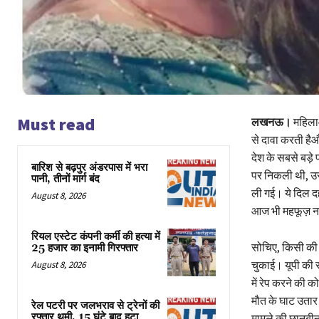
Must read
लखनऊ।
महिलाओ
से दावा करती हैऔ
देश के सबसे बड़े
बारिश से बढ़पुर अंडरपास में भरा
पर निकली थी, उस
पानी, तीनों मार्ग बंद
ली गई। ये दिल दह
August 8, 2026
आज भी महफूज़ नही
रियल एस्टेट कंपनी कर्मी की हत्या में
सोचिए, किसी की 
25 हजार का इनामी गिरफ्तार
चुकाई। यूपी की 
August 8, 2026
में रेप करने की
मौत के घाट उतार 
रेल पटरी पर जलभराव से ट्रेनों की
रफ्तार थमी, 15 घंटे बाद हटा
मामले की छानबीन