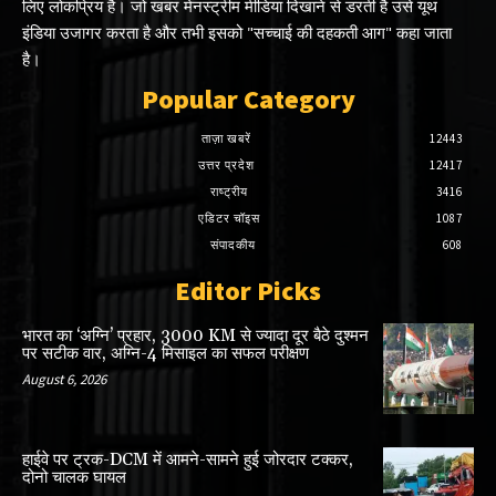
लिए लोकप्रिय है। जो खबर मेनस्ट्रीम मीडिया दिखाने से डरती है उसे यूथ
इंडिया उजागर करता है और तभी इसको "सच्चाई की दहकती आग" कहा जाता
है।
Popular Category
ताज़ा खबरें
12443
उत्तर प्रदेश
12417
राष्ट्रीय
3416
एडिटर चॉइस
1087
संपादकीय
608
Editor Picks
भारत का ‘अग्नि’ प्रहार, 3000 KM से ज्यादा दूर बैठे दुश्मन
पर सटीक वार, अग्नि-4 मिसाइल का सफल परीक्षण
August 6, 2026
हाईवे पर ट्रक-DCM में आमने-सामने हुई जोरदार टक्कर,
दोनो चालक घायल