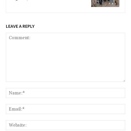
LEAVE A REPLY
Comment:
Na
Ema
Web