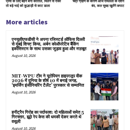
प्रेमी के लिए बहन बनी कातिल, मिलने से रोका
चंद्र ग्रहण के कारण आज रामलला के दर्शन
तो बड़े भाई को कुल्हाड़ी से काट डाला
बंद, कल सुबह खुलेंगे कपाट
More articles
एनयूसीएफडीसी ने अपना रजिस्टर्ड ऑफिस दिल्ली
से मुंबई शिफ्ट किया, अर्बन कोऑपरेटिव बैंकिंग
इकोसिस्टम के साथ उसका जुड़ाव हुआ और मज़बूत
August 10, 2026
MIT-WPU टीम ने यूरोपियन हाइपरलूप वीक
2026 में दुनिया के शीर्ष 10 में बनाई जगह,
‘इमर्जिंग इंजीनियरिंग टैलेंट’ पुरस्कार से सम्मानित
August 10, 2026
हनीट्रैप गिरोह का पर्दाफाश: दो महिलाओं समेत 5
गिरफ्तार, झूठे रेप केस की धमकी देकर करते थे
वसूली
August 10, 2026