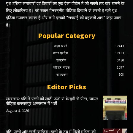
यूथ इंडिया समाचारों एवं विचारों का एक ऐसा पोर्टल है जो सबसे हट कर चलने के
लिए लोकप्रिय है। जो खबर मेनस्ट्रीम मीडिया दिखाने से डरती है उसे यूथ
इंडिया उजागर करता है और तभी इसको "सच्चाई की दहकती आग" कहा जाता
है।
Popular Category
ताज़ा खबरें
12443
उत्तर प्रदेश
12433
राष्ट्रीय
3430
एडिटर चॉइस
1087
संपादकीय
608
Editor Picks
लखनऊ: पति ने पत्नी को लाठी-डंडों से बेरहमी से पीटा, घायल
पीड़िता बलरामपुर अस्पताल में भर्ती
August 8, 2026
पति, पत्नी और खूनी साजिशः पानी के टब में मिली महिला की